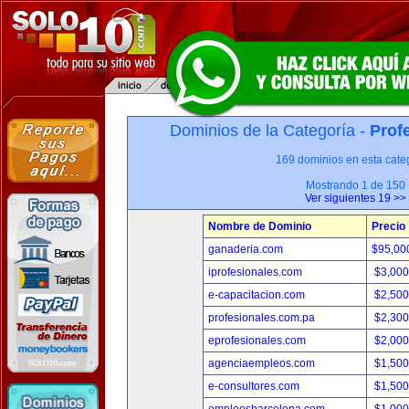
Dominios de la Categoría -
Prof
169 dominios en esta categ
Mostrando 1 de 150
Ver siguientes 19 >>
Nombre de Dominio
Precio
ganaderia.com
$95,00
iprofesionales.com
$3,00
e-capacitacion.com
$2,50
profesionales.com.pa
$2,30
eprofesionales.com
$2,00
agenciaempleos.com
$1,50
e-consultores.com
$1,50