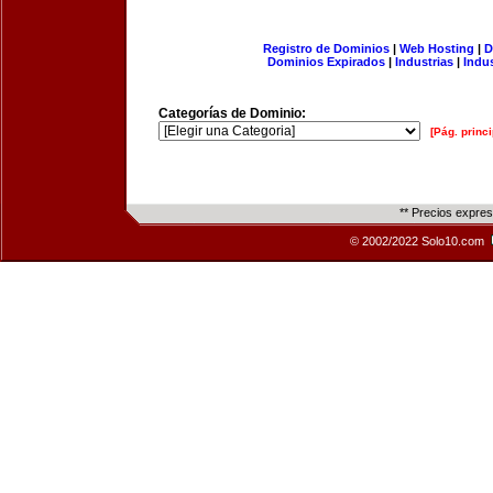
Registro de Dominios
|
Web Hosting
|
D
Dominios Expirados
|
Industrias
|
Indu
Categorías de Dominio:
[Pág. princi
** Precios expre
© 2002/2022 Solo10.com