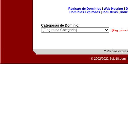
Registro de Dominios
|
Web Hosting
|
D
Dominios Expirados
|
Industrias
|
Indu
Categorías de Dominio:
[Pág. princi
** Precios expre
© 2002/2022 Solo10.com