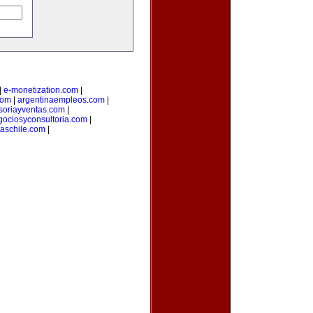
|
e-monetization.com
|
com
|
argentinaempleos.com
|
soriayventas.com
|
gociosyconsultoria.com
|
taschile.com
|