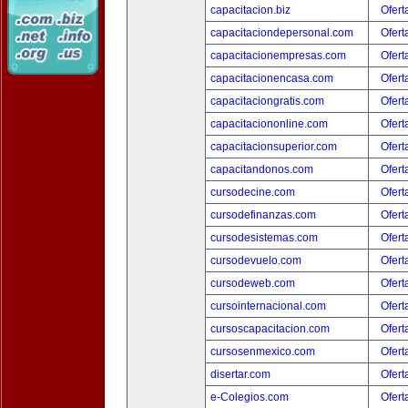
capacitacion.biz
Ofert
capacitaciondepersonal.com
Ofert
capacitacionempresas.com
Ofert
capacitacionencasa.com
Ofert
capacitaciongratis.com
Ofert
capacitaciononline.com
Ofert
capacitacionsuperior.com
Ofert
capacitandonos.com
Ofert
cursodecine.com
Ofert
cursodefinanzas.com
Ofert
cursodesistemas.com
Ofert
cursodevuelo.com
Ofert
cursodeweb.com
Ofert
cursointernacional.com
Ofert
cursoscapacitacion.com
Ofert
cursosenmexico.com
Ofert
disertar.com
Ofert
e-Colegios.com
Ofert