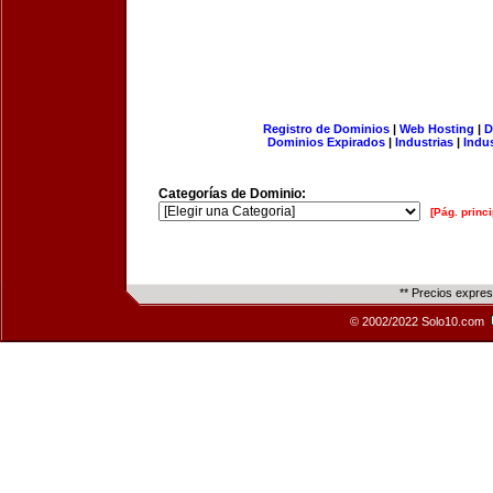
Registro de Dominios
|
Web Hosting
|
D
Dominios Expirados
|
Industrias
|
Indu
Categorías de Dominio:
[Pág. princi
** Precios expre
© 2002/2022 Solo10.com