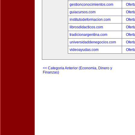
gestionconocimientos.com
Ofert
guiacursos.com
Ofert
institutodeformacion.com
Ofert
librosdidacticos.com
Ofert
tradicionargentina.com
Ofert
universidaddenegocios.com
Ofert
videoayudas.com
Ofert
<< Categoria Anterior (Economia, Dinero y
Finanzas)