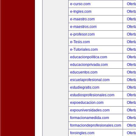
e-curso.com
Ofert
e-Ingles.com
Ofert
e-maestro.com
Ofert
e-maestros.com
Ofert
e-profesor.com
Ofert
e-Tesis.com
Ofert
e-Tutoriales.com
Ofert
educacionpolitica.com
Ofert
educacionprivada.com
Ofert
educuentos.com
Ofert
escuelaprofesional.com
Ofert
estudiegratis.com
Ofert
estudiosprofesionales.com
Ofert
expoeducacion.com
Ofert
expouniversidades.com
Ofert
formacionamedida.com
Ofert
formaciondeprofesionales.com
Ofert
foroingles.com
Ofert