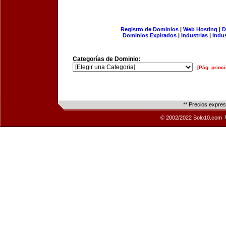
Registro de Dominios
|
Web Hosting
|
D
Dominios Expirados
|
Industrias
|
Indu
Categorías de Dominio:
[Pág. princi
** Precios expre
© 2002/2022 Solo10.com