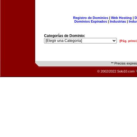
Registro de Dominios
|
Web Hosting
|
D
Dominios Expirados
|
Industrias
|
Indu
Categorías de Dominio:
[Pág. princi
** Precios expre
© 2002/2022 Solo10.com