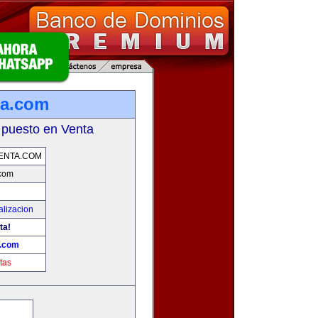
ta.com
 puesto en Venta
ENTA.COM
.com
alizacion
ta!
a.com
tas