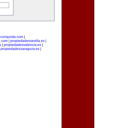
econquista.com
|
o.com
|
propiedadessevilla.es
|
s
|
propiedadesvalencia.es
|
|
propiedadeszaragoza.es
|