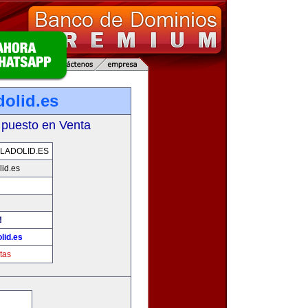
dolid.es
 puesto en Venta
LADOLID.ES
id.es
!
lid.es
tas