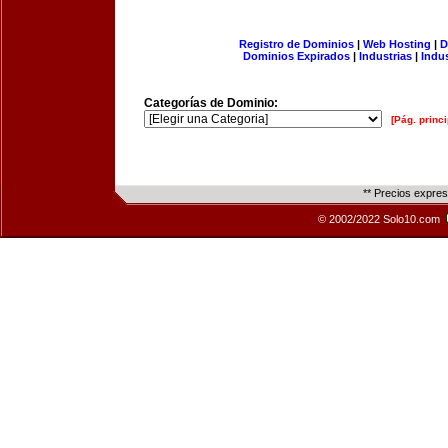
Registro de Dominios
|
Web Hosting
|
D
Dominios Expirados
|
Industrias
|
Indu
Categorías de Dominio:
[Pág. princi
** Precios expre
© 2002/2022 Solo10.com