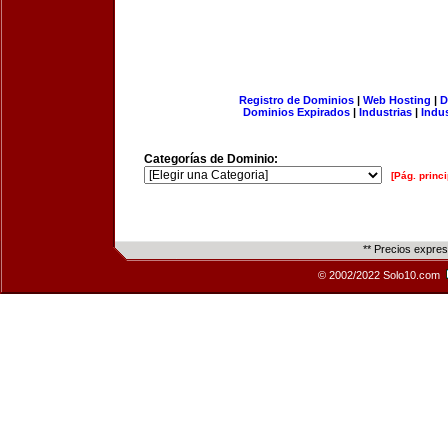
Registro de Dominios
|
Web Hosting
|
D
Dominios Expirados
|
Industrias
|
Indu
Categorías de Dominio:
[Pág. princi
** Precios expre
© 2002/2022 Solo10.com