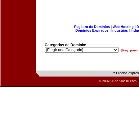
Registro de Dominios
|
Web Hosting
|
D
Dominios Expirados
|
Industrias
|
Indu
Categorías de Dominio:
[Pág. princi
** Precios expre
© 2002/2022 Solo10.com