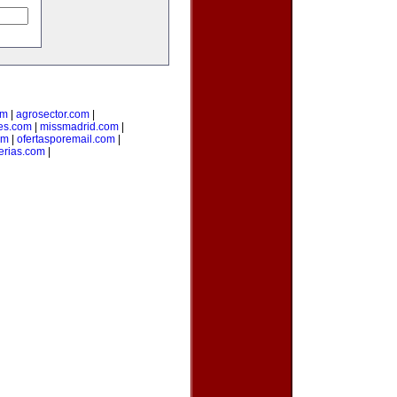
om
|
agrosector.com
|
es.com
|
missmadrid.com
|
om
|
ofertasporemail.com
|
erias.com
|