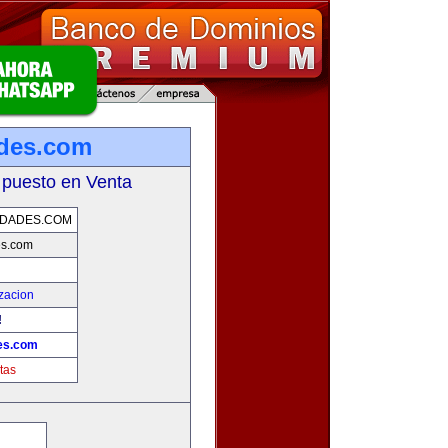
ades.com
 puesto en Venta
IDADES.COM
es.com
zacion
!
es.com
tas