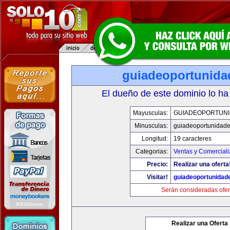
guiadeoportunid
El dueño de este dominio lo ha
Mayusculas:
GUIADEOPORTUN
Minusculas:
guiadeoportunidad
Longitud:
19 caracteres
Categorias:
Ventas y Comerciali
Precio:
Realizar una oferta
Visitar!
guiadeoportunidad
Serán consideradas ofer
Realizar una Oferta