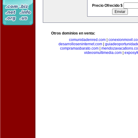
Precio Ofrecido $
Otros dominios en venta:
comunidadenred.com
|
conexionmovil.c
desarrolloseninternet.com
|
guiadeoportunidad
compramasbarato.com
|
mendozavacations.c
videosmultimedia.com
|
exposyf