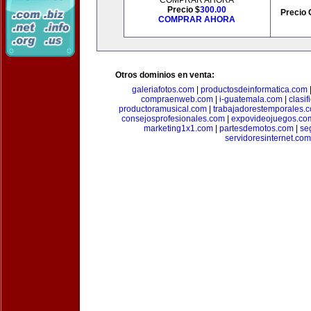
COMPRAR AHORA
Precio $
300.00
Precio 
COMPRAR AHORA
Otros dominios en venta:
galeriafotos.com
|
productosdeinformatica.com
compraenweb.com
|
i-guatemala.com
|
clasi
productoramusical.com
|
trabajadorestemporales.
consejosprofesionales.com
|
expovideojuegos.co
marketing1x1.com
|
partesdemotos.com
|
se
servidoresinternet.com