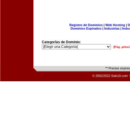
Registro de Dominios
|
Web Hosting
|
D
Dominios Expirados
|
Industrias
|
Indu
Categorías de Dominio:
[Pág. princi
** Precios expre
© 2002/2022 Solo10.com