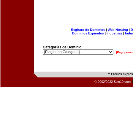
Registro de Dominios
|
Web Hosting
|
D
Dominios Expirados
|
Industrias
|
Indu
Categorías de Dominio:
[Pág. princi
** Precios expre
© 2002/2022 Solo10.com