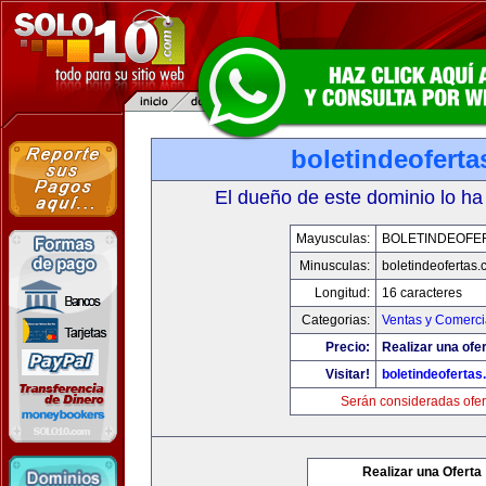
boletindeofert
El dueño de este dominio lo ha
Mayusculas:
BOLETINDEOFE
Minusculas:
boletindeofertas
Longitud:
16 caracteres
Categorias:
Ventas y Comerci
Precio:
Realizar una ofer
Visitar!
boletindeoferta
Serán consideradas ofer
Realizar una Oferta