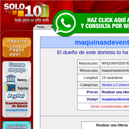
maquinasdeven
El dueño de este dominio lo ha
Mayusculas:
MAQUINASDEV
Minusculas:
maquinasdevent
Longitud:
15 caracteres
Categorias:
Ventas y Comerci
Precio:
Realizar una ofe
Visitar!
maquinasdeven
Serán consideradas ofer
Realizar una Oferta