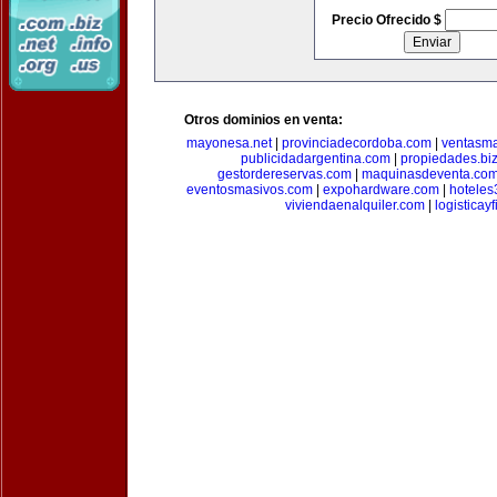
Precio Ofrecido $
Otros dominios en venta:
mayonesa.net
|
provinciadecordoba.com
|
ventasma
publicidadargentina.com
|
propiedades.bi
gestordereservas.com
|
maquinasdeventa.co
eventosmasivos.com
|
expohardware.com
|
hotele
viviendaenalquiler.com
|
logisticay