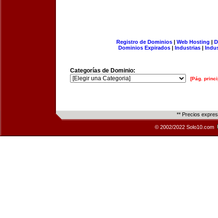
Registro de Dominios
|
Web Hosting
|
D
Dominios Expirados
|
Industrias
|
Indu
Categorías de Dominio:
[Pág. princi
** Precios expre
© 2002/2022 Solo10.com