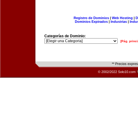
Registro de Dominios
|
Web Hosting
|
D
Dominios Expirados
|
Industrias
|
Indu
Categorías de Dominio:
[Pág. princi
** Precios expre
© 2002/2022 Solo10.com