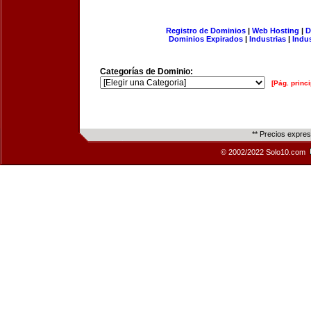
Registro de Dominios
|
Web Hosting
|
D
Dominios Expirados
|
Industrias
|
Indu
Categorías de Dominio:
[Pág. princi
** Precios expre
© 2002/2022 Solo10.com