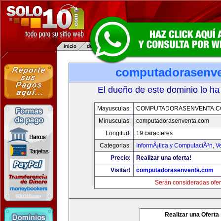
computadorasenv
El dueño de este dominio lo ha
Mayusculas:
COMPUTADORASENVENTA.
Minusculas:
computadorasenventa.com
Longitud:
19 caracteres
Categorias:
InformÃ¡tica y ComputaciÃ³n
,
V
Precio:
Realizar una oferta!
Visitar!
computadorasenventa.com
Serán consideradas ofer
Realizar una Oferta