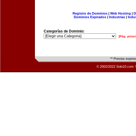
Registro de Dominios
|
Web Hosting
|
D
Dominios Expirados
|
Industrias
|
Indu
Categorías de Dominio:
[Pág. princi
** Precios expre
© 2002/2022 Solo10.com