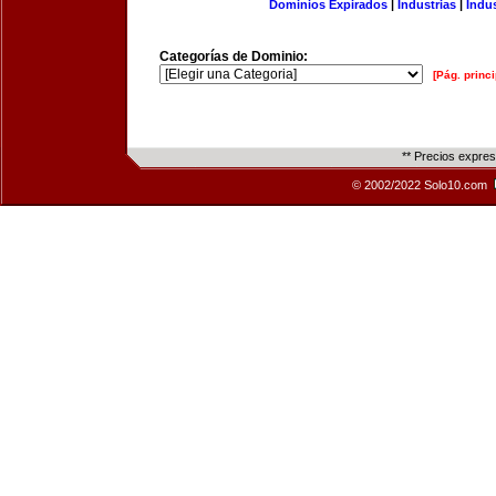
Dominios Expirados
|
Industrias
|
Indu
Categorías de Dominio:
[Pág. princi
** Precios expre
© 2002/2022 Solo10.com