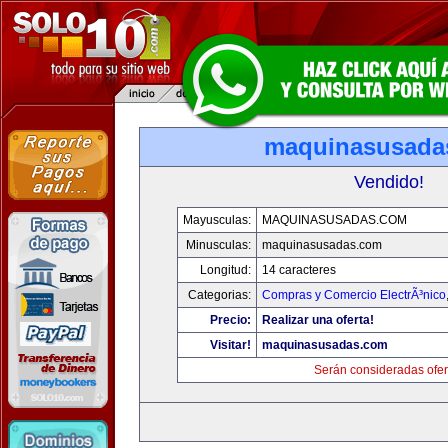
maquinasusada
Vendido!
Mayusculas:
MAQUINASUSADAS.COM
Minusculas:
maquinasusadas.com
Longitud:
14 caracteres
Categorias:
Compras y Comercio ElectrÃ³nico
Precio:
Realizar una oferta!
Visitar!
maquinasusadas.com
Serán consideradas ofer