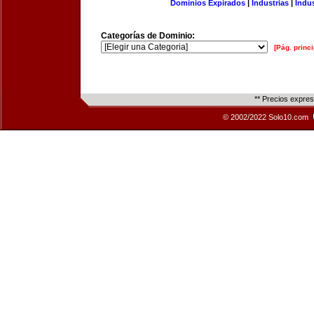
Dominios Expirados
|
Industrias
|
Indu
Categorías de Dominio:
[Pág. princi
** Precios expre
© 2002/2022 Solo10.com