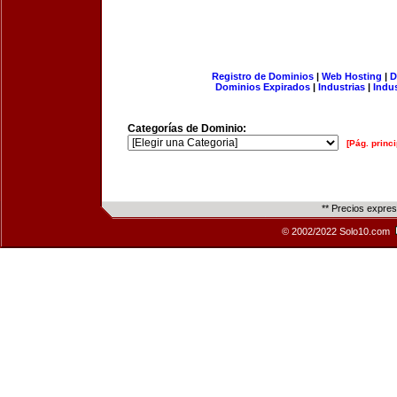
Registro de Dominios
|
Web Hosting
|
D
Dominios Expirados
|
Industrias
|
Indu
Categorías de Dominio:
[Pág. princi
** Precios expre
© 2002/2022 Solo10.com