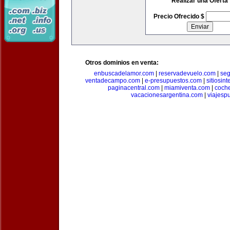
Realizar una Oferta
Precio Ofrecido $
Otros dominios en venta:
enbuscadelamor.com
|
reservadevuelo.com
|
se
ventadecampo.com
|
e-presupuestos.com
|
sitiosin
paginacentral.com
|
miamiventa.com
|
coch
vacacionesargentina.com
|
viajesp