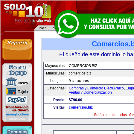
Comercios.b
El dueño de este dominio lo ha
Mayusculas:
COMERCIOS.BIZ
Minusculas:
comercios.biz
Longitud:
9 caracteres
Categorias:
Compras y Comercio ElectrÃ³nico
,
Empr
Ventas y Comercializacion
Precio:
$790.00
Visitar!
comercios.biz
Serán consideradas ofer