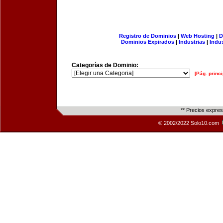
Registro de Dominios
|
Web Hosting
|
D
Dominios Expirados
|
Industrias
|
Indu
Categorías de Dominio:
[Pág. princi
** Precios expre
© 2002/2022 Solo10.com