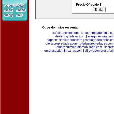
Precio Ofrecido $
Otros dominios en venta:
cafefinanciero.com
|
encuentresudominio.c
destinosyhoteles.com
|
e-arquitectura.com
capacitacionsuperior.com
|
catalogodeofertas.c
ofertapropiedades.com
|
ofertaspropiedades.com
emprendimientoinmobiliario.com
|
secret
empresasdominicanas.com
|
sitiowebempresarial