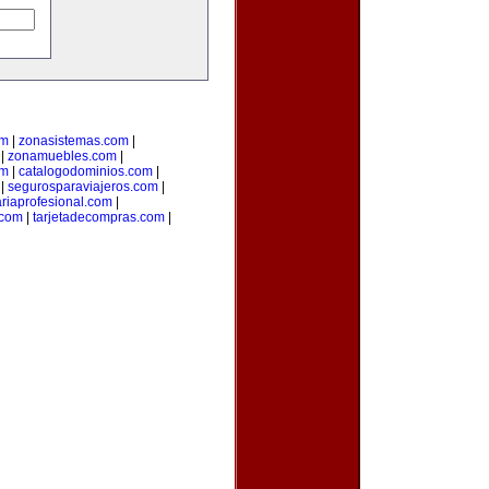
om
|
zonasistemas.com
|
|
zonamuebles.com
|
om
|
catalogodominios.com
|
|
segurosparaviajeros.com
|
ariaprofesional.com
|
.com
|
tarjetadecompras.com
|