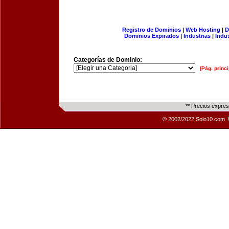
Registro de Dominios
|
Web Hosting
|
D
Dominios Expirados
|
Industrias
|
Indu
Categorías de Dominio:
[Pág. princi
** Precios expre
© 2002/2022 Solo10.com