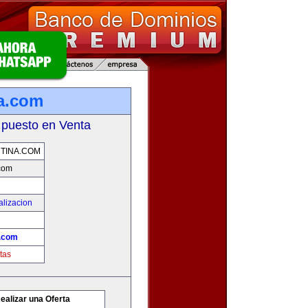
na.com
 puesto en Venta
TINA.COM
.com
alizacion
a.com
tas
ealizar una Oferta