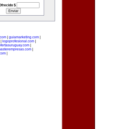
Ofrecido $
.com
|
guiamarketing.com
|
|
logoprofesional.com
|
ofertasuruguay.com
|
asterempresas.com
|
com
|