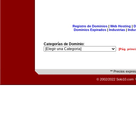
Registro de Dominios
|
Web Hosting
|
D
Dominios Expirados
|
Industrias
|
Indu
Categorías de Dominio:
[Pág. princi
** Precios expre
© 2002/2022 Solo10.com