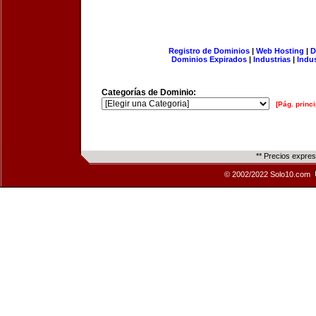
Registro de Dominios
|
Web Hosting
|
D
Dominios Expirados
|
Industrias
|
Indu
Categorías de Dominio:
[Pág. princi
** Precios expre
© 2002/2022 Solo10.com