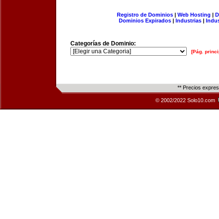
Registro de Dominios
|
Web Hosting
|
D
Dominios Expirados
|
Industrias
|
Indu
Categorías de Dominio:
[Pág. princi
** Precios expre
© 2002/2022 Solo10.com