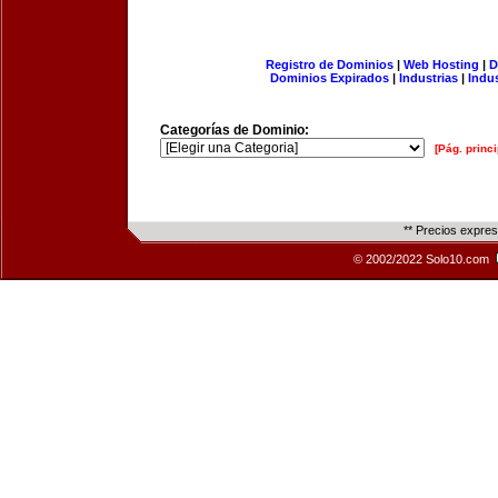
Registro de Dominios
|
Web Hosting
|
D
Dominios Expirados
|
Industrias
|
Indu
Categorías de Dominio:
[Pág. princi
** Precios expre
© 2002/2022 Solo10.com