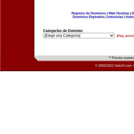
Registro de Dominios
|
Web Hosting
|
D
Dominios Expirados
|
Industrias
|
Indu
Categorías de Dominio:
[Pág. princi
** Precios expre
© 2002/2022 Solo10.com