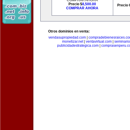
COMPRAR AHORA
Precio $
8,500.00
Precio 
COMPRAR AHORA
Otros dominios en venta:
vendasupropiedad.com
|
compradebienesraices.c
monetizar.net
|
ventavirtual.com
|
seminari
publicidadestrategica.com
|
comprasenperu.c