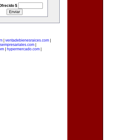
Ofrecido $
om
|
ventadebienesraices.com
|
osempresariales.com
|
om
|
hypermercado.com
|