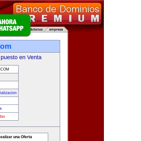
.com
 puesto en Venta
.COM
ializacion
m
tas
ealizar una Oferta