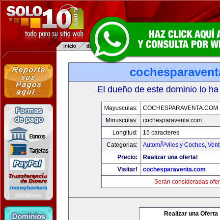
cochesparaven
El dueño de este dominio lo ha
Mayusculas:
COCHESPARAVENTA.COM
Minusculas:
cochesparaventa.com
Longitud:
15 caracteres
Categorias:
AutomÃ³viles y Coches
,
Vent
Precio:
Realizar una oferta!
Visitar!
cochesparaventa.com
Serán consideradas ofer
Realizar una Oferta