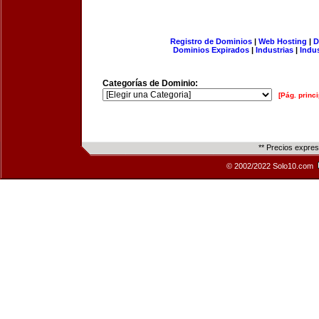
Registro de Dominios
|
Web Hosting
|
D
Dominios Expirados
|
Industrias
|
Indu
Categorías de Dominio:
[Pág. princi
** Precios expre
© 2002/2022 Solo10.com