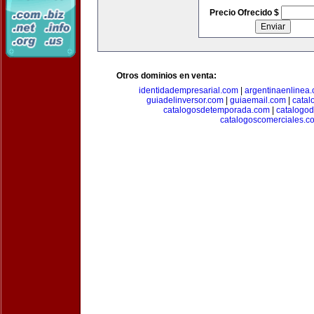
Precio Ofrecido $
Otros dominios en venta:
identidadempresarial.com
|
argentinaenlinea
guiadelinversor.com
|
guiaemail.com
|
catal
catalogosdetemporada.com
|
catalogo
catalogoscomerciales.c