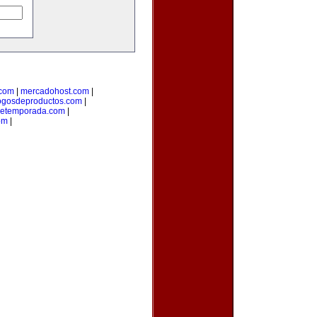
.com
|
mercadohost.com
|
ogosdeproductos.com
|
detemporada.com
|
om
|