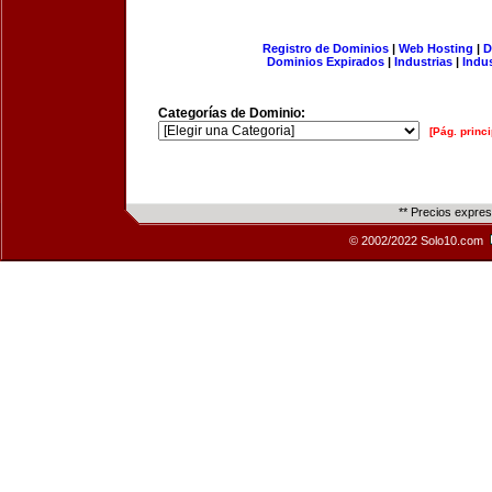
Registro de Dominios
|
Web Hosting
|
D
Dominios Expirados
|
Industrias
|
Indu
Categorías de Dominio:
[Pág. princi
** Precios expre
© 2002/2022 Solo10.com