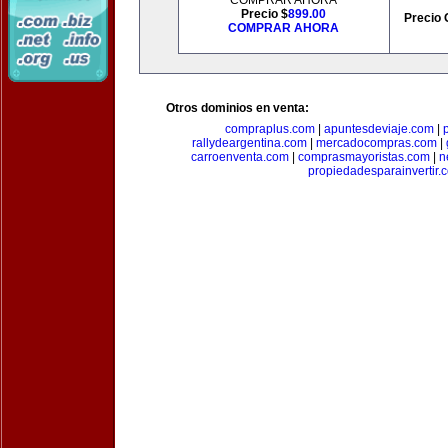
COMPRAR AHORA
Precio $
899.00
Precio 
COMPRAR AHORA
Otros dominios en venta:
compraplus.com
|
apuntesdeviaje.com
|
rallydeargentina.com
|
mercadocompras.com
|
carroenventa.com
|
comprasmayoristas.com
|
n
propiedadesparainvertir.