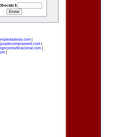
Ofrecido $
propiedadesla.com
|
guiadecomprasweb.com
|
egociomultinacional.com
|
com
|