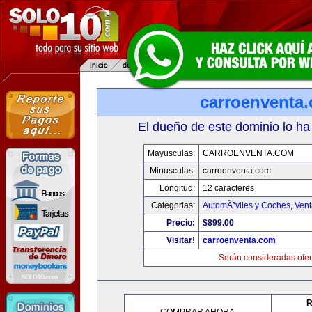
carroenventa
El dueño de este dominio lo ha
Mayusculas:
CARROENVENTA.COM
Minusculas:
carroenventa.com
Longitud:
12 caracteres
Categorias:
AutomÃ³viles y Coches
,
Vent
Precio:
$899.00
Visitar!
carroenventa.com
Serán consideradas ofer
R