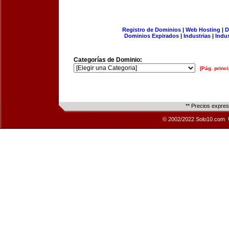
Registro de Dominios
|
Web Hosting
|
D
Dominios Expirados
|
Industrias
|
Indu
Categorías de Dominio:
[Pág. princi
** Precios expre
© 2002/2022 Solo10.com