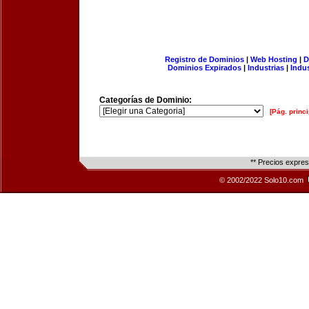
Registro de Dominios
|
Web Hosting
|
D
Dominios Expirados
|
Industrias
|
Indu
Categorías de Dominio:
[Pág. princi
** Precios expre
© 2002/2022 Solo10.com