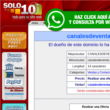
canalesdevent
El dueño de este dominio lo ha
Mayusculas:
CANALESDEVE
Minusculas:
canalesdeventa
Longitud:
14 caracteres
Categorias:
Ventas y Comerc
Precio:
Realizar una ofe
Visitar!
canalesdevent
Serán consideradas ofer
Realizar una Oferta