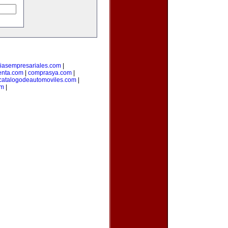
ciasempresariales.com
|
enta.com
|
comprasya.com
|
catalogodeautomoviles.com
|
om
|