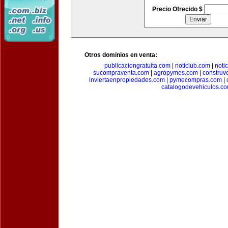
Precio Ofrecido $
Otros dominios en venta:
publicaciongratuita.com
|
noticlub.com
|
noti
sucompraventa.com
|
agropymes.com
|
construv
inviertaenpropiedades.com
|
pymecompras.com
|
catalogodevehiculos.c