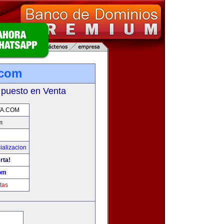
.com
 puesto en Venta
A.COM
m
ializacion
rta!
om
tas