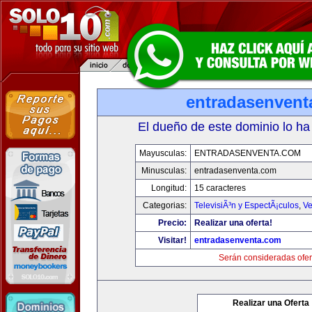
entradasenvent
El dueño de este dominio lo ha
Mayusculas:
ENTRADASENVENTA.COM
Minusculas:
entradasenventa.com
Longitud:
15 caracteres
Categorias:
TelevisiÃ³n y EspectÃ¡culos
,
Ve
Precio:
Realizar una oferta!
Visitar!
entradasenventa.com
Serán consideradas ofer
Realizar una Oferta