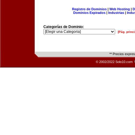
Registro de Dominios
|
Web Hosting
|
D
Dominios Expirados
|
Industrias
|
Indu
Categorías de Dominio:
[Pág. princi
** Precios expre
© 2002/2022 Solo10.com