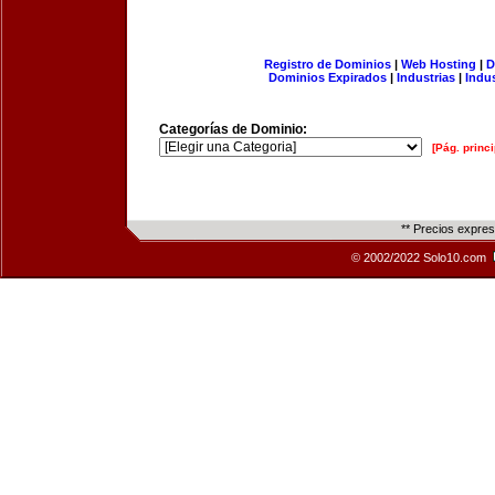
Registro de Dominios
|
Web Hosting
|
D
Dominios Expirados
|
Industrias
|
Indu
Categorías de Dominio:
[Pág. princi
** Precios expre
© 2002/2022 Solo10.com