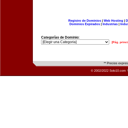
Registro de Dominios
|
Web Hosting
|
D
Dominios Expirados
|
Industrias
|
Indu
Categorías de Dominio:
[Pág. princi
** Precios expre
© 2002/2022 Solo10.com