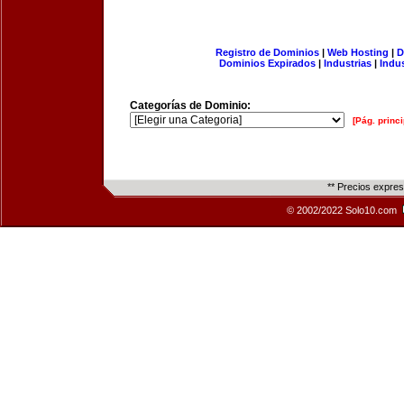
Registro de Dominios
|
Web Hosting
|
D
Dominios Expirados
|
Industrias
|
Indu
Categorías de Dominio:
[Pág. princi
** Precios expre
© 2002/2022 Solo10.com