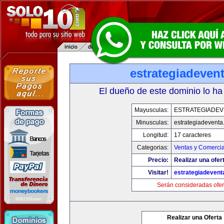
estrategiadeven
El dueño de este dominio lo ha
Mayusculas:
ESTRATEGIADEV
Minusculas:
estrategiadevent
Longitud:
17 caracteres
Categorias:
Ventas y Comercia
Precio:
Realizar una ofer
Visitar!
estrategiadeven
Serán consideradas ofer
Realizar una Oferta