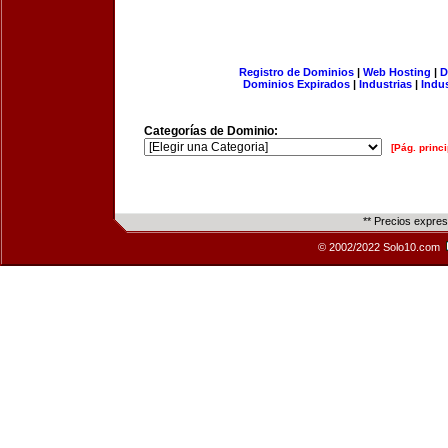
Registro de Dominios
|
Web Hosting
|
D
Dominios Expirados
|
Industrias
|
Indu
Categorías de Dominio:
[Pág. princi
** Precios expre
© 2002/2022 Solo10.com